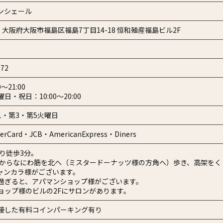
ンシェール
003 大阪府大阪市福島区福島7丁目14-18 恒和殖産福島ビル2F
772
～21:00
日・祝日：10:00～20:00
1・第3・第5火曜日
erCard・JCB・AmericanExpress・Diners
より徒歩3分。
駅からなにわ筋を北へ（ミスタードーナッツ様の方角へ）歩き、高架をく
ャンカラ様がございます。
過ぎると、アパマンショップ様がございます。
ョップ様のビルの2Fにサロンがあります。
接した有料コインパーキング有り