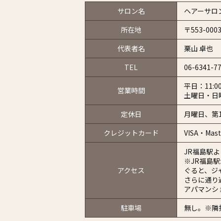
サロン名
ヘアーサロ
所在地
〒553-0
代表者名
栗山 卓也
TEL
06-6341-7
平日：11:00
営業時間
土曜日・日曜
定休日
月曜日、第
クレジットカード
VISA・Mast
JR福島駅
※JR福島
アクセス
ぐると、ジ
さらに通り
アパマンシ
駐車場
無し。※隣